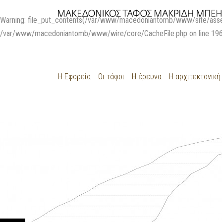
Warning
: file_put_contents(/var/www/macedoniantomb/www/site/asse
/var/www/macedoniantomb/www/wire/core/CacheFile.php
on line
19
Η Εφορεία
Οι τάφοι
Η έρευνα
Η αρχιτεκτονική