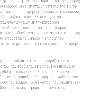
στην παραμόρφωση του κτίσματος και της καμάρας
 εδάφους μέχρι τη στάθμη γένεσης της. Για την
υνθήκες και η διατήρηση της υγρασίας του εδάφους
 δύο ανεξάρτητα μεταλλικά στέγαστρα και η
ράγγιση των γαιών με την κατασκευή
των υλικών κατασκευής και του διακόσμου του
ατικών συνθηκών για την προστασία του κτίσματος
ο εντάσσεται το μνημείο, η επιλογή του
δυνατότητα μεταφοράς και απλής συναρμολόγησης
το, που καλύπτει το κτίσμα, εδράζεται στο
μα του, που εδράζεται σε οπλισμένο επίχωμα το
υχθεί η κατασκευή θεμελίου από οπλισμένο
βου, ενώ η τραπεζοειδής τομή της ανωδομής του
νούς του τύμβου. Το στέγαστρο, που καλύπτει τον
μβου. Το κεκλιμένο τμήμα του στεγάστρου