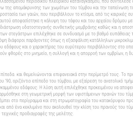
λλασσόμενου περιοδικού πλευρικού καταναγκασμού, που συντέλεσε 
ω της απομάκρυνσης των χωμάτων του τύμβου και την ταπείνωση του
ροστασία των γαιών, που περιβάλλουν το κτίσμα, από τις καιρικές σ
 αυτού αποφασίστηκε η κάλυψη του τάφου και του αρχαίου δρόμου με
διάστρωση υδατοστεγανής συνθετικής μεμβράνης καθώς και η αποστ
ή των στεγάστρων επιλέχθηκε σε συνδυασμό με το βαθμό ευπάθειας 
όψη διάφοροι παράγοντες όπως η εξασφάλιση κατάλληλων μικροκλιμ
ου εδάφους και ο χαρακτήρας του ευρύτερου περιβάλλοντος στο οποί
ούν φθορές στο μνημείο, η συλλογή και η απορροή των ομβρίων, η 
πίπεδα. και θεμελιώνονται επιφανειακά στην περίμετρό τους. Το πρώ
υ ‘90, οριζόντιο επίπεδο του τύμβου, με εξαίρεση το ανατολικό τμή
σκαμμένου εδάφους. Η λύση αυτή επιλέχθηκε προκειμένου να αποφε
αρμόσθηκε στη γεωμετρική μορφή των υφιστάμενων πρανών του τύμ
μπει στο περίγραμμα και στη στρωματογραφία του κατακόρυφου πρα
 και από ένα κεκλιμένο που ακολουθεί την κλίση του πρανούς του τύ
 τεχνικές προδιαγραφές της μελέτης.