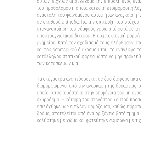
αυτών, είχε ως αποτέλεσμα την επιβολή ενός ενα
του προθαλάμου η οποία κατέστη ετοιμόρροπη λόγ
αναστολή του φαινομένου αυτού ήταν αναγκαία η π
σε σταθερά επίπεδα. Για την επίτευξη του στόχου
στεγανοποίηση του εδάφους γύρω από αυτά με τη 
αποστραγγιστικού δικτύου. Η αρχιτεκτονική μορφ
μνημείου. Κατά τον σχεδιασμό τους ελήφθησαν υπ
και του εσωτερικού διακόσμου του, το ανάγλυφο τ
κατάλληλου στατικού φορέα, ώστε να μην προκληθ
των κατασκευών κ.α.
Τα στέγαστρα αναπτύσσονται σε δύο διαφορετικά ε
διαμορφωμένο, από την ανασκαφή της δεκαετίας το
οποίο κατασκευάστηκε στην επιφάνεια του μη ανα
σκυρόδεμα. Η κάτοψη του στεγάστρου αυτού προσ
επιλέχθηκε, ως η πλέον αρμόζουσα, καθώς παραπέ
δρόμο, αποτελείται από ένα οριζόντιο βατό τμήμα
καλύφτηκε με χώμα και φυτεύτηκε σύμφωνα με τις