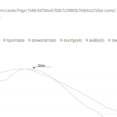
μακεδονικοι ταφοι Δερβενιου
ts/cache/Page/1048/4df366e0700b7c24883b744b6cb250ee.cache): fail
6
Η προστασία
Η αποκατάσταση
H συντήρηση
Η ανάδειξη
Η τε