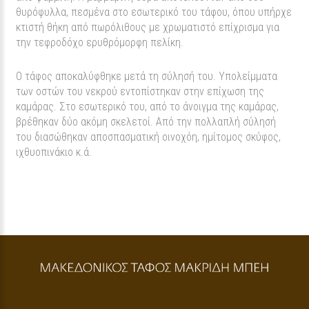
θυρόφυλλα, πεσμένα στο εσωτερικό του τάφου, όπου υπήρχε
κτιστή θήκη από πωρόλιθους με χρωματιστό επίχρισμα για
την τεφροδόχο ερυθρόμορφη πελίκη.
Ο τάφος αποκαλύφθηκε μετά τη σύλησή του. Υπολείμματα
των οστών του νεκρού εντοπίστηκαν στην επίχωση της
καμάρας. Στο εσωτερικό του, από το άνοιγμα της καμάρας,
βρέθηκαν δύο ακόμη σκελετοί. Από την πολλαπλή σύλησή
του διασώθηκαν αποσπασματική οινοχόη, ημίτομος σκύφος,
ιχθυοπινάκιο κ.ά.