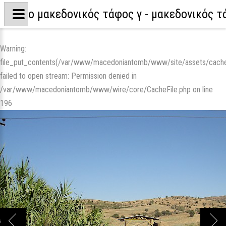
ο μακεδονικός τάφος γ - μακεδονικός 
Warning
:
file_put_contents(/var/www/macedoniantomb/www/site/assets/cac
failed to open stream: Permission denied in
/var/www/macedoniantomb/www/wire/core/CacheFile.php
on line
196
s
Next