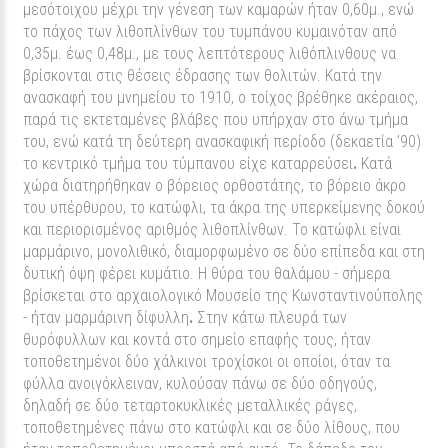
μεσότοιχου μέχρι την γένεση των καμαρών ήταν 0,60μ., ενώ
το πάχος των λιθοπλίνθων του τυμπάνου κυμαινόταν από
0,35μ. έως 0,48μ., με τους λεπτότερους λιθόπλινθους να
βρίσκονται στις θέσεις έδρασης των θολιτών. Κατά την
ανασκαφή του μνημείου το 1910, ο τοίχος βρέθηκε ακέραιος,
παρά τις εκτεταμένες βλάβες που υπήρχαν στο άνω τμήμα
του, ενώ κατά τη δεύτερη ανασκαφική περίοδο (δεκαετία ’90)
το κεντρικό τμήμα του τύμπανου είχε καταρρεύσει
.
Κατά
χώρα διατηρήθηκαν ο βόρειος ορθοστάτης, το βόρειο άκρο
του υπέρθυρου, το κατώφλι, τα άκρα της υπερκείμενης δοκού
και περιορισμένος αριθμός λιθοπλίνθων. Το κατώφλι είναι
μαρμάρινο, μονολιθικό, διαμορφωμένο σε δύο επίπεδα και στη
δυτική όψη φέρει κυμάτιο. Η θύρα του θαλάμου - σήμερα
βρίσκεται στο αρχαιολογικό Μουσείο της Κωνσταντινούπολης
- ήταν μαρμάρινη δίφυλλη
.
Στην κάτω πλευρά των
θυρόφυλλων και κοντά στο σημείο επαφής τους, ήταν
τοποθετημένοι δύο χάλκινοι τροχίσκοι οι οποίοι, όταν τα
φύλλα ανοιγόκλειναν, κυλούσαν πάνω σε δύο οδηγούς,
δηλαδή σε δύο τεταρτοκυκλικές μεταλλικές ράγες,
τοποθετημένες πάνω στο κατώφλι και σε δύο λίθους, που