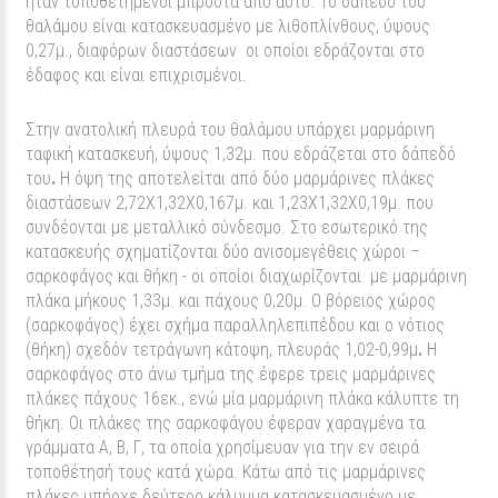
ήταν τοποθετημένοι μπροστά από αυτό. Το δάπεδο του
θαλάμου είναι κατασκευασμένο με λιθοπλίνθους, ύψους
0,27μ., διαφόρων διαστάσεων οι οποίοι εδράζονται στο
έδαφος και είναι επιχρισμένοι.
Στην ανατολική πλευρά του θαλάμου υπάρχει μαρμάρινη
ταφική κατασκευή, ύψους 1,32μ. που εδράζεται στο δάπεδό
του
.
Η όψη της αποτελείται από δύο μαρμάρινες πλάκες
διαστάσεων 2,72Χ1,32Χ0,167μ. και 1,23Χ1,32Χ0,19μ. που
συνδέονται με μεταλλικό σύνδεσμο. Στο εσωτερικό της
κατασκευής σχηματίζονται δύο ανισομεγέθεις χώροι –
σαρκοφάγος και θήκη - οι οποίοι διαχωρίζονται με μαρμάρινη
πλάκα μήκους 1,33μ. και πάχους 0,20μ. Ο βόρειος χώρος
(σαρκοφάγος) έχει σχήμα παραλληλεπιπέδου και ο νότιος
(θήκη) σχεδόν τετράγωνη κάτοψη, πλευράς 1,02-0,99μ
.
Η
σαρκοφάγος στο άνω τμήμα της έφερε τρεις μαρμάρινες
πλάκες πάχους 16εκ., ενώ μία μαρμάρινη πλάκα κάλυπτε τη
θήκη. Οι πλάκες της σαρκοφάγου έφεραν χαραγμένα τα
γράμματα Α, Β, Γ, τα οποία χρησίμευαν για την εν σειρά
τοποθέτησή τους κατά χώρα. Κάτω από τις μαρμάρινες
πλάκες υπήρχε δεύτερο κάλυμμα κατασκευασμένο με