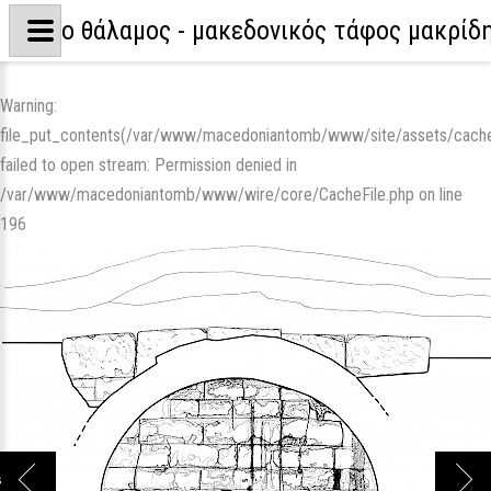
o θάλαμος - μακεδονικός τάφος μακρίδ
Warning
:
file_put_contents(/var/www/macedoniantomb/www/site/assets/cac
failed to open stream: Permission denied in
/var/www/macedoniantomb/www/wire/core/CacheFile.php
on line
196
s
Next