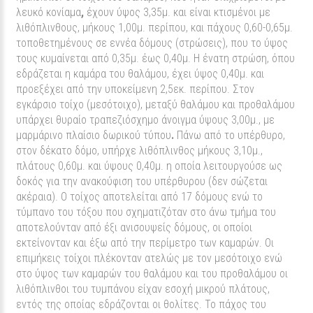
λευκό κονίαμα
,
έχουν ύψος 3,35μ. και είναι κτισμένοι με
λιθόπλινθους, μήκους 1,00μ. περίπου, και πάχους 0,60-0,65μ.
τοποθετημένους σε εννέα δόμους (στρώσεις), που το ύψος
τους κυμαίνεται από 0,35μ. έως 0,40μ. Η ένατη στρώση, όπου
εδράζεται η καμάρα του θαλάμου, έχει ύψος 0,40μ. και
προεξέχει από την υποκείμενη 2,5εκ. περίπου. Στον
εγκάρσιο τοίχο (μεσότοιχο), μεταξύ θαλάμου και προθαλάμου
υπάρχει θυραίο τραπεζιόσχημο άνοιγμα ύψους 3,00μ., με
μαρμάρινο πλαίσιο δωρικού τύπου
.
Πάνω από το υπέρθυρο,
στον δέκατο δόμο, υπήρχε λιθόπλινθος μήκους 3,10μ.,
πλάτους 0,60μ. και ύψους 0,40μ. η οποία λειτουργούσε ως
δοκός για την ανακούφιση του υπέρθυρου (δεν σώζεται
ακέραια). Ο τοίχος αποτελείται από 17 δόμους ενώ το
τύμπανο του τόξου που σχηματιζόταν στο άνω τμήμα του
αποτελούνταν από έξι ανισουψείς δόμους, οι οποίοι
εκτείνονταν και έξω από την περίμετρο των καμαρών. Οι
επιμήκεις τοίχοι πλέκονταν ατελώς με τον μεσότοιχο ενώ
στο ύψος των καμαρών του θαλάμου και του προθαλάμου οι
λιθόπλινθοι του τυμπάνου είχαν εσοχή μικρού πλάτους,
εντός της οποίας εδράζονται οι θολίτες. Το πάχος του