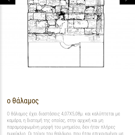
o θάλαμος
Ο θάλαμος έχει διαστάσεις 4,07Χ5,08μ. και καλύπτεται με
καμάρα, η διατομή της οποίας, στην αρχική και μη
παραμορφωμένη μορφή του μνημείου, δεν ήταν πλήρες
ημικύκλιο. Οι τοίχοι του θαλάμου, που ήταν επιχρισμένοι με