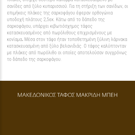
σανίδες από ξύλο κυπαρισσιού. Για τη στήριξη των σανίδων, οι
επιμήκεις πλάκες της σαρκοφάγου έφεραν ορθογώνια
υποδοχή πλάτους 2,5εκ. Κάτω από το δάπεδο της
σαρκοφάγου, υπάρχει κιβωτιόσχημος τάφος
κατασκευασμένος από πωρόλιθους επιχρισμένους με
κονίαμα
.
Μέσα στον τάφο ήταν τοποθετημένη ξύλινη λάρνακα
κατασκευασμένη από ξύλο βελανιδιάς. Ο τάφος καλύπτονταν
με πλάκες από πωρόλιθο οι οποίες αποτελούσαν συγχρόνως
το δάπεδο της σαρκοφάγου.